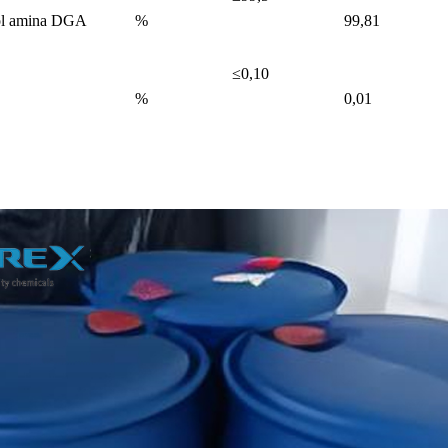
kol amina DGA
%
99,81
≤0,10
%
0,01