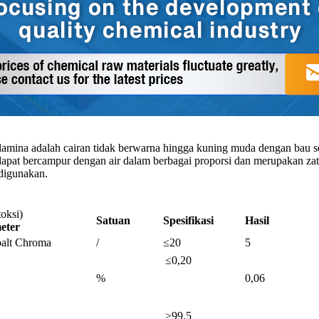
olamina adalah cairan tidak berwarna hingga kuning muda dengan bau s
apat bercampur dengan air dalam berbagai proporsi dan merupakan zat
digunakan.
oksi)
Satuan
Spesifikasi
Hasil
eter
balt Chroma
/
≤20
5
≤0,20
%
0,06
≥99,5