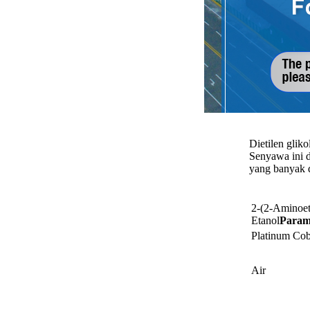
Dietilen glik
Senyawa ini d
yang banyak 
2-(2-Aminoet
Etanol
Param
Platinum Co
Air