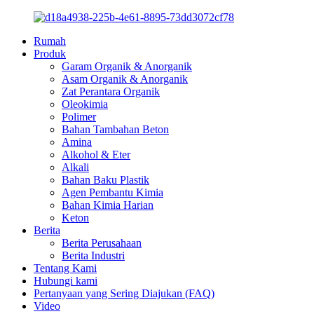
Rumah
Produk
Garam Organik & Anorganik
Asam Organik & Anorganik
Zat Perantara Organik
Oleokimia
Polimer
Bahan Tambahan Beton
Amina
Alkohol & Eter
Alkali
Bahan Baku Plastik
Agen Pembantu Kimia
Bahan Kimia Harian
Keton
Berita
Berita Perusahaan
Berita Industri
Tentang Kami
Hubungi kami
Pertanyaan yang Sering Diajukan (FAQ)
Video