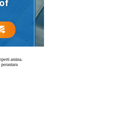
eperti amina.
 perantara